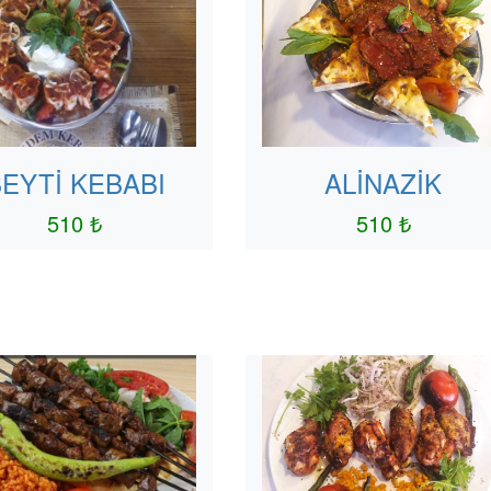
EYTİ KEBABI
ALİNAZİK
510 ₺
510 ₺