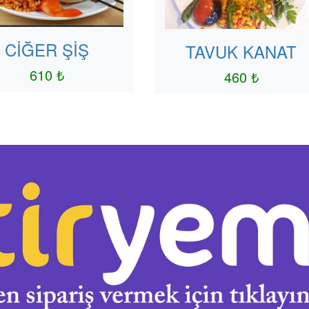
CİĞER ŞİŞ
TAVUK KANAT
610 ₺
460 ₺