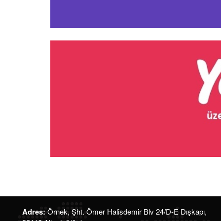
Adres:
Örnek, Şht. Ömer Halisdemir Blv 24/D-E Dışkapı,