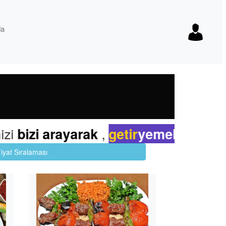
da
,
,
zi arayarak
getir
yemek
Yemeksepe
iyat Sıralaması