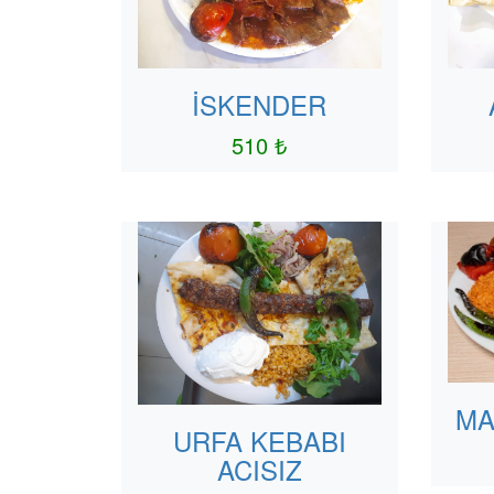
İSKENDER
510 ₺
MA
URFA KEBABI
ACISIZ