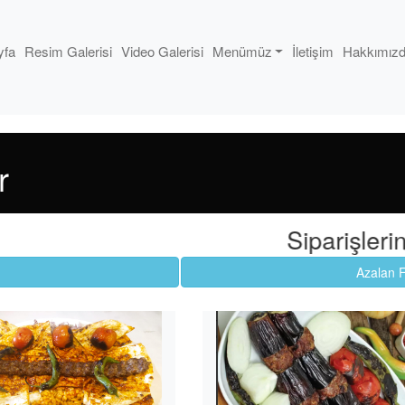
yfa
Resim Galerisi
Video Galerisi
Menümüz
İletişim
Hakkımız
r
Siparişlerinizi
bi
Azalan F