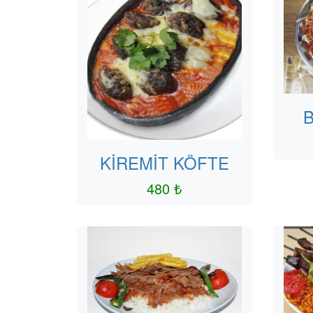
B
KİREMİT KÖFTE
480 ₺