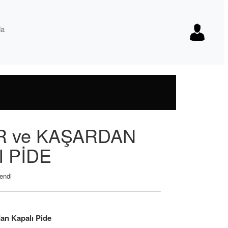
da
 ve KAŞARDAN
I PİDE
endi
an Kapalı Pide