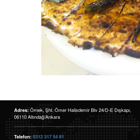
Adres:
Örnek, Şht. Ömer Halisdemir Blv 24/D-E Dışkapı,
06110 Altındağ/Ankara
Telefon:
0312 317 54 81